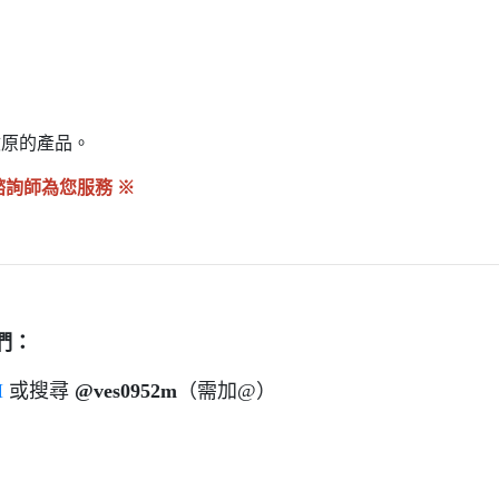
。
敏原的產品。
諮詢師為您服務 ※
們：
H
或搜尋
@ves0952m
（需加@）